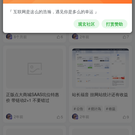
『 互联网是这么的浩瀚，遇见你是多么的幸运 』
免费资源获取教程
资源代下 心愿清单
观玄社区
打赏赞助
# 公告
# 站务公告
8个月前
2年前
6
7
正版点大商城SAAS坑位特惠
站长福音 挂网站统计还有收益
价 带链动2+1 不要错过
# 公告
# 统计鸟
# 收益
2年前
2年前
5
9