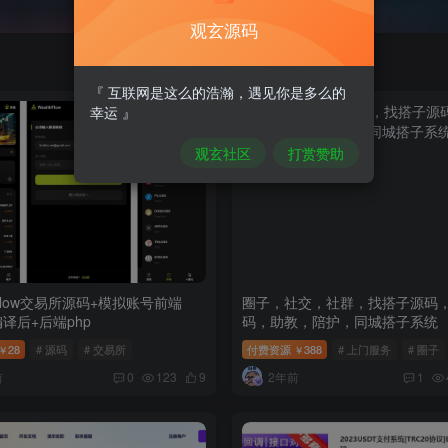
观玄源码
『 互联网是这么的浩瀚，遇见你是多么的
幸运 』
观玄社区
打赏赞助
hFlow交易所源码+模拟账号前端
圈子，社交，社群，找搭子源码
p编译后+后端php
码，助教，陪护，同城搭子系统
28
# 源码
# 交易所
付费资源
388
# 上门服务
# 圈子
￥
￥
前
2年前
0
123
9
1