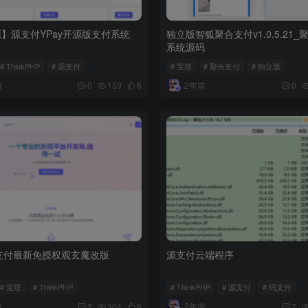
】源支付YPay开源版支付系统
独立版智狐聚合支付v1.0.5.21_
系统源码
# ThinkPHP
# 源支付
# 宝塔
# 聚合支付
# 独立版
前
2年前
0
159
6
0
源支付最新免授权观玄魔改版
源支付云端程序
# 宝塔
# ThinkPHP
# ThinkPHP
# 源支付
# 码支付
前
2年前
2
304
6
7