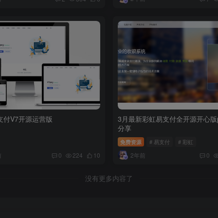
源支付V7开源运营版
3月最新彩虹易支付全开源开心版p
分享
免费资源
# 易支付
# 彩虹
前
2年前
0
224
10
0
没有更多内容了