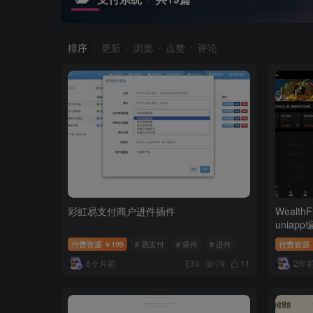
排序
更新
浏览
点赞
评论
彩虹易支付商户进件插件
Wealt
uniap
付费资源
199
# 易支付
# 插件
# 进件
付费资源
￥
8个月前
2年
0
79
11