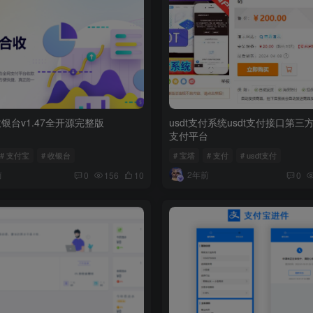
银台v1.47全开源完整版
usdt支付系统usdt支付接口第三
支付平台
# 支付宝
# 收银台
# 宝塔
# 支付
# usdt支付
前
2年前
0
156
10
0