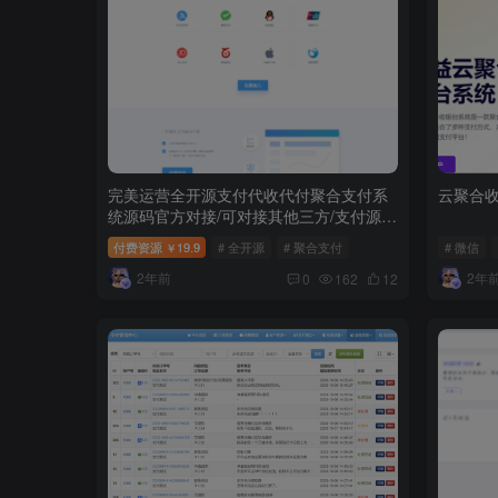
完美运营全开源支付代收代付聚合支付系
云聚合收
统源码官方对接/可对接其他三方/支付源码
可二开
付费资源
19.9
# 全开源
# 聚合支付
# 微信
￥
2年前
2年
0
162
12