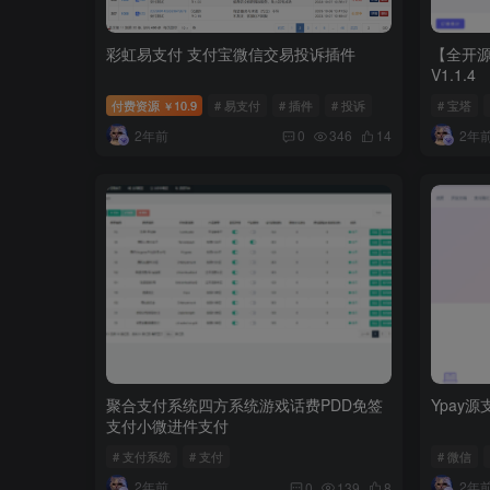
彩虹易支付 支付宝微信交易投诉插件
【全开源
V1.1.4
付费资源
10.9
# 易支付
# 插件
# 投诉
# 宝塔
￥
2年前
2年
0
346
14
聚合支付系统四方系统游戏话费PDD免签
Ypay
支付小微进件支付
# 支付系统
# 支付
# 微信
2年前
2年
0
139
8