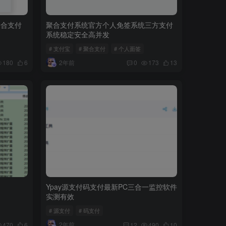
聚合支付
聚合支付系统官方个人免签系统三方支付
系统稳定安全高并发
# 支付宝
# 聚合支付
# 个人面签
2年前
180
6
0
173
13
Ypay源支付码支付最新PC三合一监控软件
实测有效
# 源支付
# 码支付
2年前
470
6
12
490
10