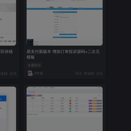
方区块链
易支付新版本 增加订单投诉源码+二次元
模板
# 易支付
2年前
242
5
0
243
5