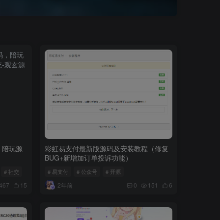
，陪玩源
彩虹易支付最新版源码及安装教程（修复
BUG+新增加订单投诉功能）
# 社交
# 易支付
# 公众号
# 开源
2年前
467
15
0
151
6