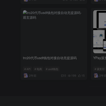
trc20代币usdt钱包对接自动充提源码
YPay
# API
# 电商
# usdt钱包
# 源支付
2年前
2年
0
199
15