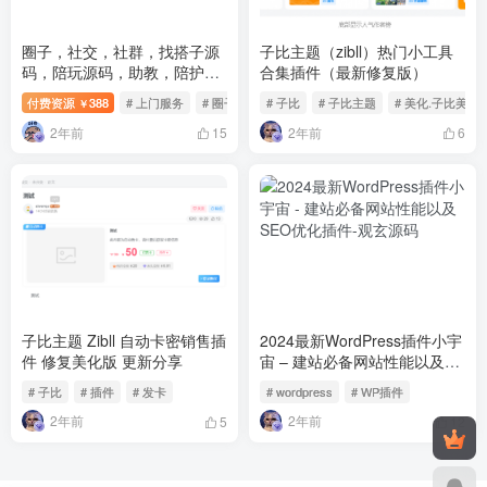
圈子，社交，社群，找搭子源
子比主题（zibll）热门小工具
码，陪玩源码，助教，陪护，
合集插件（最新修复版）
同城搭子系统
付费资源
388
# 上门服务
# 圈子
# 社交
# 子比
# 子比主题
# 美化.子比美化
￥
2年前
2年前
15
6
子比主题 Zibll 自动卡密销售插
2024最新WordPress插件小宇
件 修复美化版 更新分享
宙 – 建站必备网站性能以及
SEO优化插件
# 子比
# 插件
# 发卡
# wordpress
# WP插件
2年前
2年前
5
12