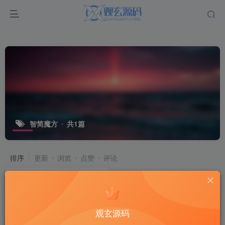
智简魔方
共1篇
排序
更新
浏览
点赞
评论
观玄源码