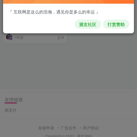
『 互联网是这么的浩瀚，遇见你是多么的幸运 』
魔方财务邮件模板 【完整包】
奥迪 智简魔方邮件模版-更新
观玄社区
打赏赞助
时间：2025-2-4
综合资源
1年前
6
友情链接
易支付
友链申请
广告合作
用户协议
Copyright © 2023 ·
观玄源码