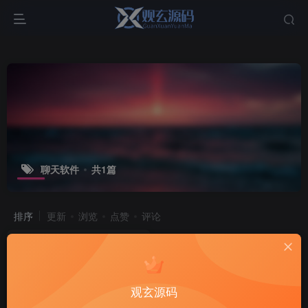
聊天软件
共1篇
排序
更新
浏览
点赞
评论
观玄源码