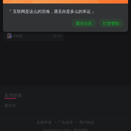
『 互联网是这么的浩瀚，遇见你是多么的幸运 』
im聊天社交即时通讯仿微聊原
生APP双端pc端转账红包等功
观玄社区
打赏赞助
能/二开微信/纯源码/聊天系统
付费资源
89
网站源码
￥
2年前
10
友情链接
易支付
友链申请
广告合作
用户协议
Copyright © 2023 ·
观玄源码