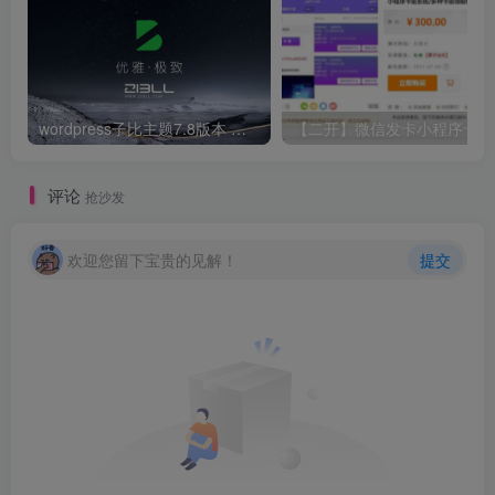
wordpress子比主题7.8版本 子比7.8 完美破解版 开心版 免授权 仅供本地学习使用 zibll官方原版下载
【二开
评论
抢沙发
欢迎您留下宝贵的见解！
提交