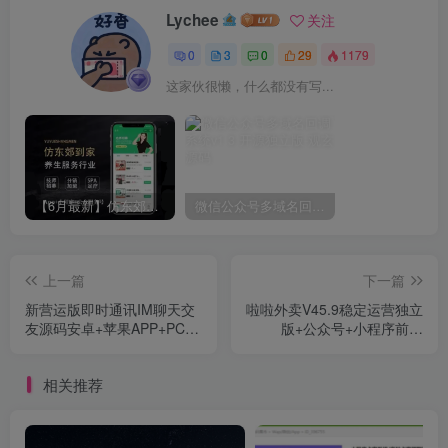
Lychee
关注
0
3
0
29
1179
这家伙很懒，什么都没有写...
【6月最新】仿东郊到家预约上门服务app小程序同城理疗美容美甲家政推拿足浴SPA技师派单+安装教程
微信公众号多域名回调系统v1.3 开源独立版
上一篇
下一篇
新营运版即时通讯IM聊天交
啦啦外卖V45.9稳定运营独立
友源码安卓+苹果APP+PC端
版+公众号+小程序前端
+H5四合一
+APP前端+新授权接口
相关推荐