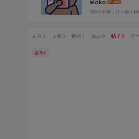
aloko
这家伙很懒，什么都没有写.
文章
0
收藏
0
评论
1
版块
0
帖子
0
粉
发布
0