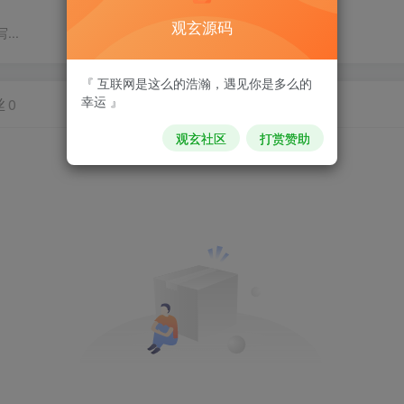
观玄源码
..
『 互联网是这么的浩瀚，遇见你是多么的
幸运 』
丝
0
观玄社区
打赏赞助