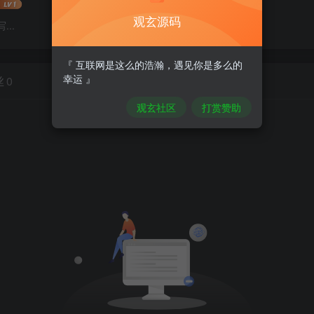
观玄源码
..
『 互联网是这么的浩瀚，遇见你是多么的
幸运 』
丝
0
观玄社区
打赏赞助