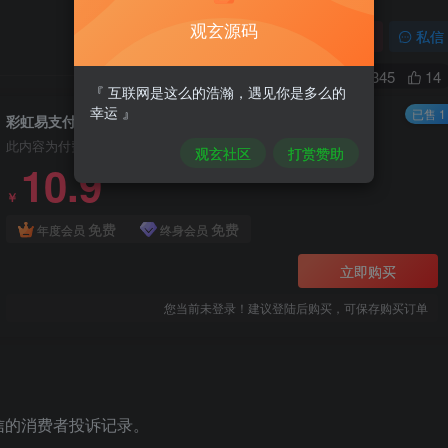
观玄源码
关注
私信
0
345
14
『 互联网是这么的浩瀚，遇见你是多么的
幸运 』
已售 1
彩虹易支付 支付宝微信交易投诉插件
此内容为付费资源，请付费后查看
观玄社区
打赏赞助
10.9
￥
免费
免费
年度会员
终身会员
立即购买
您当前未登录！建议登陆后购买，可保存购买订单
信的消费者投诉记录。