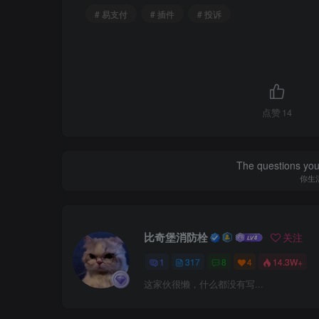
# 易支付
# 插件
# 投诉
点赞
14
The questions you 
你生
比奇堡消防栓
关注
1
317
8
4
14.3W+
这家伙很懒，什么都没有写...