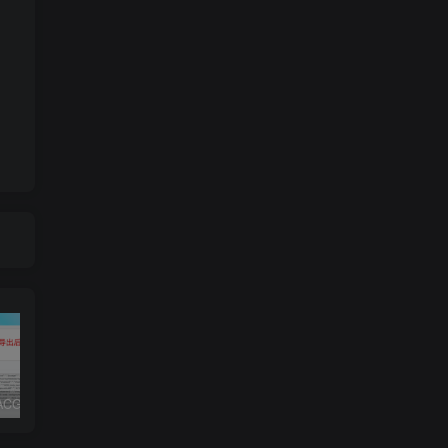
子比主题ACG美化插件内置功能开关100+，初一原创已开源免授权[[更新至V3.4]
RiPro-V5激活版V7.1.3 RiPro-V5开心版
2024最新WordPress插件小宇宙 – 建站必备网站性能以及SEO优化插件