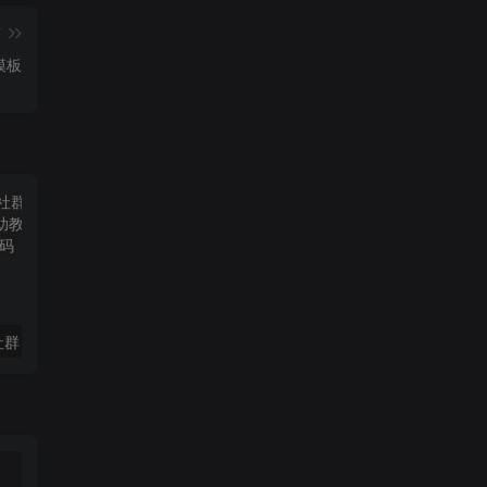
篇
模板
圈子，社交，社群，找搭子源码，陪玩源码，助教，陪护，同城搭子系统
最新版子比主题美化以及更新自动同步插件
魔方财务插件 