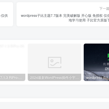
下一
用-仅供
wordpress子比主题7.7版本 完美破解版 开心版 免授权 仅
地学习使用 子比官方原版
RiPro-V5激活版V7.1.3 RiPro-V5开心版
2024最新WordPress插件小宇宙 – 建站必备网站性能以及SEO优化插件