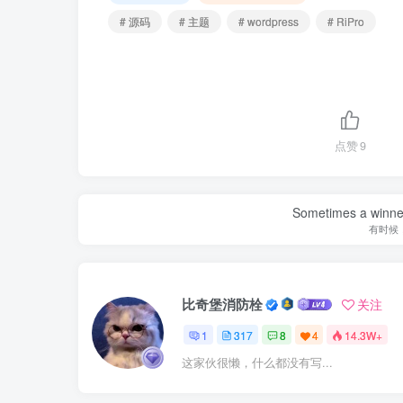
# 源码
# 主题
# wordpress
# RiPro
点赞
9
Sometimes a winner 
有时候
比奇堡消防栓
关注
1
317
8
4
14.3W+
这家伙很懒，什么都没有写...