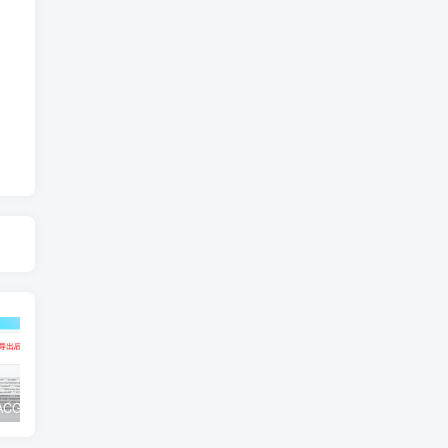
子比主题ACG美化插件内置功能开关100+，初一原创已开源免授权[[更新至V3.4]
2024最新WordPress插件小宇宙 – 建站必备网站性能以及SEO优化插件
wordpress子比主题7.8版本 子比7.8 完美破解版 开心版 免授权 仅供本地学习使用 zibll官方原版下载