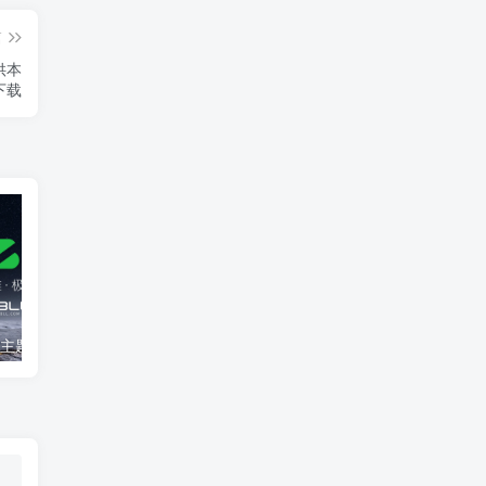
篇
供本
下载
wordpress子比主题7.8版本 子比7.8 完美破解版 开心版 免授权 仅供本地学习使用 zibll官方原版下载
2024最新版守约者二级域名分发系统