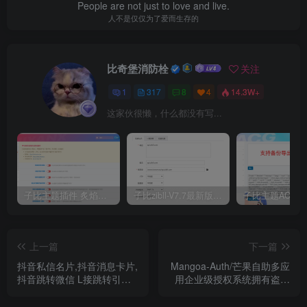
People are not just to love and live.
人不是仅仅为了爱而生存的
比奇堡消防栓
关注
1
317
8
4
14.3W+
这家伙很懒，什么都没有写...
子比主题插件 炙焰美化全开源插件V3.2版本
子比zibll-V7.7最新版完美破解授权教程
上一篇
下一篇
抖音私信名片,抖音消息卡片,
Mangoa-Auth/芒果自助多应
抖音跳转微信 L接跳转引流
用企业级授权系统拥有盗版
技术
入库、远程更新等功能