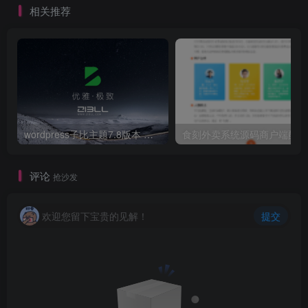
相关推荐
wordpress子比主题7.8版本 子比7.8 完美破解版 开心版 免授权 仅供本地学习使用 zibll官方原版下载
食
评论
抢沙发
欢迎您留下宝贵的见解！
提交