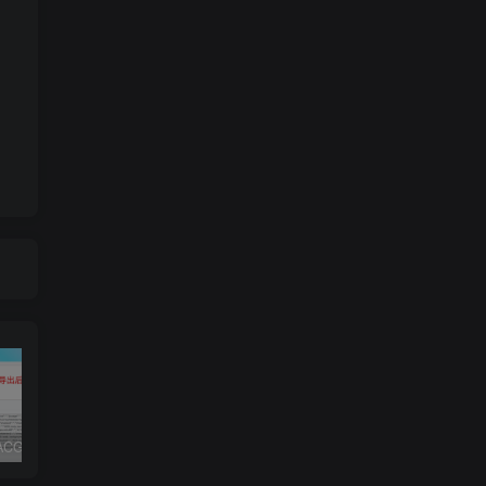
子比主题ACG美化插件内置功能开关100+，初一原创已开源免授权[[更新至V3.4]
RiPro-V5激活版V7.1.3 RiPro-V5开心版
2024最新WordPress插件小宇宙 – 建站必备网站性能以及SEO优化插件