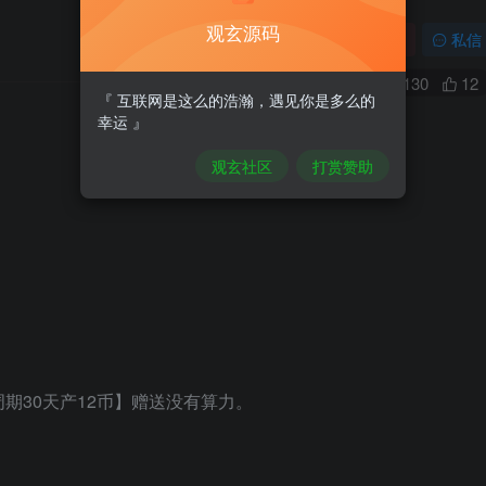
观玄源码
关注
私信
0
130
12
『 互联网是这么的浩瀚，遇见你是多么的
幸运 』
观玄社区
打赏赞助
期30天产12币】赠送没有算力。