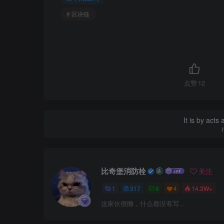
# 区块链
点赞
12
It is by acts
比奇堡消防栓
关注
1
317
8
4
14.3W+
这家伙很懒，什么都没有写...