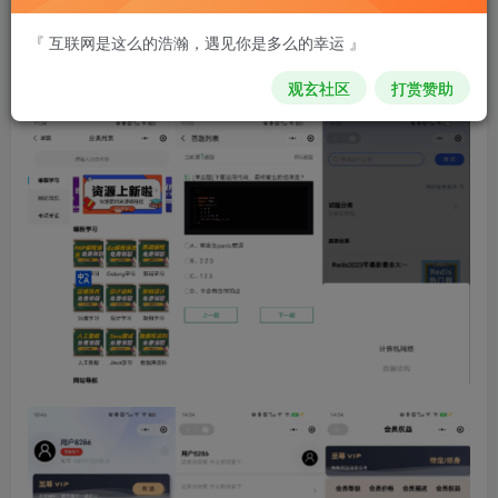
比奇堡消防栓
『 互联网是这么的浩瀚，遇见你是多么的幸运 』
关注
私信
2年前发布
观玄社区
打赏赞助
0
88
5