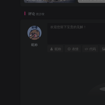
评论
抢沙发
昵称
昵称
表情
代码