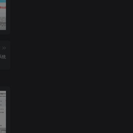
子比主题ACG美化插件内置功能开关100+，初一原创已开源免授权[[更新至V3.4]
RiPro-V5激活版V7.1.3 RiPro-V5开心版
2024最新WordPress插件小宇宙 – 建站必备网站性能以及SEO优化插件
篇
系统
【独立版】云贝餐饮连锁独立版 v2.9.7 小程序+公众号+全插件（免授权）
2024最新版守约者二级域名分发系统