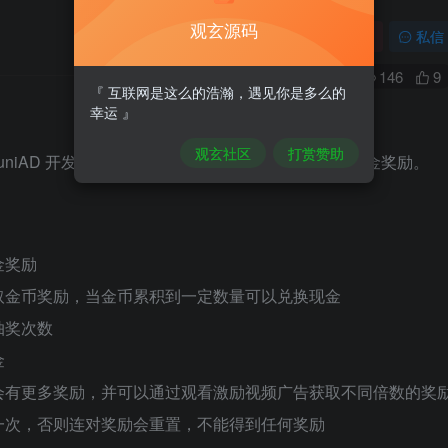
观玄源码
关注
私信
0
146
9
『 互联网是这么的浩瀚，遇见你是多么的
幸运 』
观玄社区
打赏赞助
ud、uniAD 开发的小游戏，通过猜歌曲、观看广告赚取现金奖励。
金奖励
取金币奖励，当金币累积到一定数量可以兑换现金
抽奖次数
金
会有更多奖励，并可以通过观看激励视频广告获取不同倍数的奖
一次，否则连对奖励会重置，不能得到任何奖励