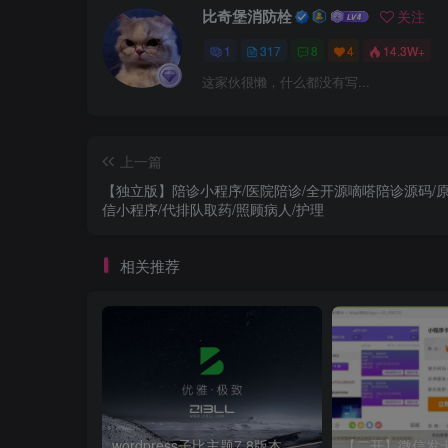
比奇堡消防栓
关注
1
317
8
4
14.3W+
这家伙很懒，什么都没有写...
上一篇
【独立版】陪诊小程序/医院陪诊/全开源嘀嗒陪诊源码/
信小程序/代排队取药/照顾病人/护理
相关推荐
wordpress子比主题7.8版本 子比7.8 完美破解版 开心版 免授权 仅供本地学习使用 zibll官方原版下载