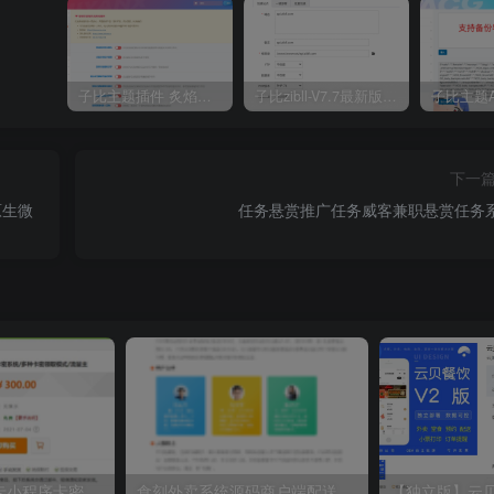
子比主题插件 炙焰美化全开源插件V3.2版本
子比zibll-V7.7最新版完美破解授权教程
下一
原生微
任务悬赏推广任务威客兼职悬赏任务
【二开】微信发卡小程序卡密系统流量主功能裂变扩展多种卡密领取模式发卡系统流量主小程序
食刻外卖系统源码商户端配送端小程序APP源码全部开源