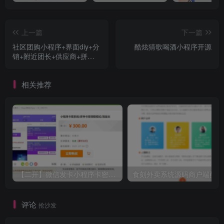
上一篇
下一篇
社区团购小程序+界面diy+分
酷炫猜歌喝酒小程序开源
销+附近团长+供应商+拼团
+菜谱+秒杀+预售+配送+直
播
相关推荐
【二开】微信发卡小程序卡密系统流量主功能裂变扩展多种卡密领取模式发卡系统流量主小程序
食
评论
抢沙发