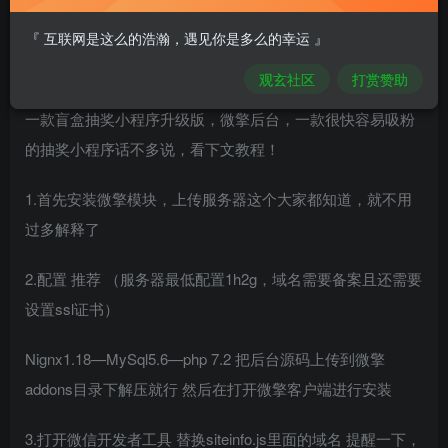
比奇堡消防栓
『 互联网是这么的浩瀚，遇见你是多么的幸运 』
关注
私信
2年前发布
观玄社区
打赏赞助
0
123
8
一款盲盒抽奖小程序升级版，微擎后台，一款很快容易吸粉
的抽奖小程序话不多说，看下文教程！
1.首先安装微擎模块，上传服务器这个大家都知道，就不用
过多解释了
2.配置 推荐 （服务器最低配置1h2g，域名需要备案且还需要
设置ssl证书）
Nignx1.18—MySql5.6—php 7.2 把后台源码上传到微擎
addons目录下解压就行 然后在打开微擎客户端进行安装
3.打开微信开发者工具 替换siteinfo.js里面的域名 提醒一下，