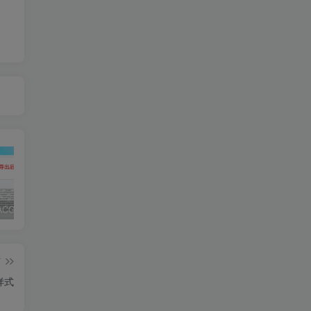
子比主题ACG美化插件内置功能开关100+，初一原创已开源免授权[[更新至V3.4]
RiPro-V5激活版V7.1.3 RiPro-V5开心版
2024最新WordPress插件小宇宙 – 建站必备网站性能以及SEO优化插件
篇
样式