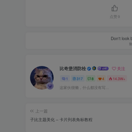
点赞
9
Don't look 
比奇堡消防栓
关注
1
317
8
4
14.3W+
这家伙很懒，什么都没有写...
上一篇
子比主题美化 – 卡片列表角标教程