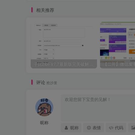
相关推荐
子比zibll-V7.7最新版完美破解授权教程
评论
抢沙发
昵称
昵称
表情
代码