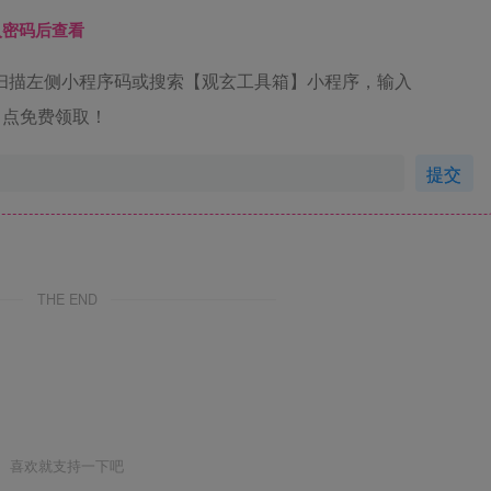
入密码后查看
扫描左侧小程序码或搜索【观玄工具箱】小程序，输入
02】点免费领取！
提交
THE END
喜欢就支持一下吧