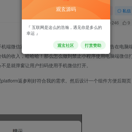
观玄源码
关注
私信
0
246
9
『 互联网是这么的浩瀚，遇见你是多么的
幸运 』
观玄社区
打赏赞助
手机端微信跳过小程序广告插件检测后又发现小程序广告在电脑
块钱的收入，哈哈哈！那么怎么做到禁止小程序使用电脑端微信
备不是就弹窗让用户扫码使用手机微信打开。
c() 发现platform返参刚好符合我的需求。然后设计一个组件方便后期页