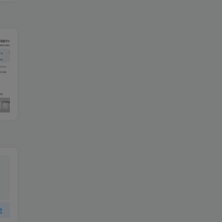
【独立版】云贝餐饮连锁独立版 v2.9.7 小程序+公众号+全插件（免授权）
【最新版】仿东郊到家预约上门服务app小程序同城理疗美容美甲家政推拿足浴SPA技师派单+安装教程
论