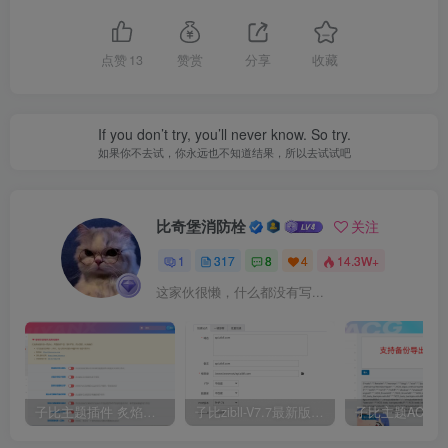
点赞
13
赞赏
分享
收藏
If you don’t try, you’ll never know. So try.
如果你不去试，你永远也不知道结果，所以去试试吧
比奇堡消防栓
关注
1
317
8
4
14.3W+
这家伙很懒，什么都没有写...
子比主题插件 炙焰美化全开源插件V3.2版本
子比zibll-V7.7最新版完美破解授权教程