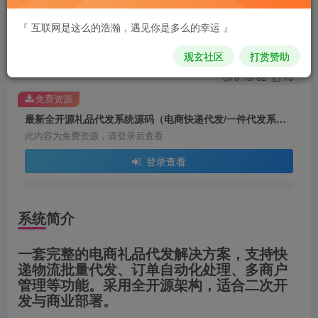
件代发系统）
『 互联网是这么的浩瀚，遇见你是多么的幸运 』
比奇堡消防栓
关注
私信
观玄社区
打赏赞助
9个月前更新
0
82
13
免费资源
最新全开源礼品代发系统源码（电商快递代发/一件代发系统）
此内容为免费资源，请登录后查看
登录查看
系统简介
一套完整的电商礼品代发解决方案，支持快
递物流批量代发、订单自动化处理、多商户
管理等功能。采用全开源架构，适合二次开
发与商业部署。