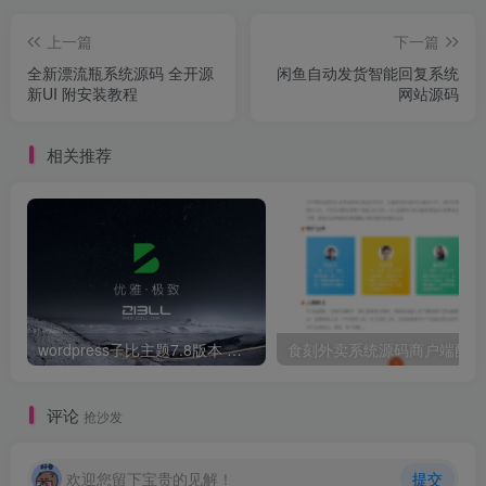
上一篇
下一篇
全新漂流瓶系统源码 全开源
闲鱼自动发货智能回复系统
新UI 附安装教程
网站源码
相关推荐
wordpress子比主题7.8版本 子比7.8 完美破解版 开心版 免授权 仅供本地学习使用 zibll官方原版下载
食
评论
抢沙发
欢迎您留下宝贵的见解！
提交